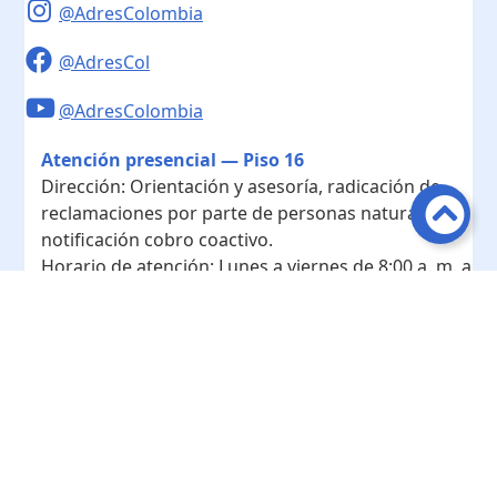
@AdresColombia
@AdresCol
@AdresColombia
Atención presencial — Piso 16
Dirección:
Orientación y asesoría, radicación de
reclamaciones por parte de personas naturales y
notificación cobro coactivo.
Horario de atención:
Lunes a viernes de 8:00 a. m. a
4:00 p. m.
Contacto
Teléfono conmutador:
+ 57 601- 7422208
Radicación - Piso 10
Dirección:
Radicación de documentos y
correspondencia física.
Horario de atención:
Lunes a viernes de 8:00 a. m. a