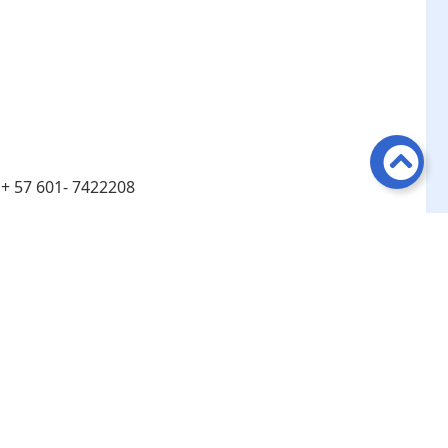
:
+ 57 601- 7422208
:
Línea de atención telefónica en Bogotá ​+ 57 601-