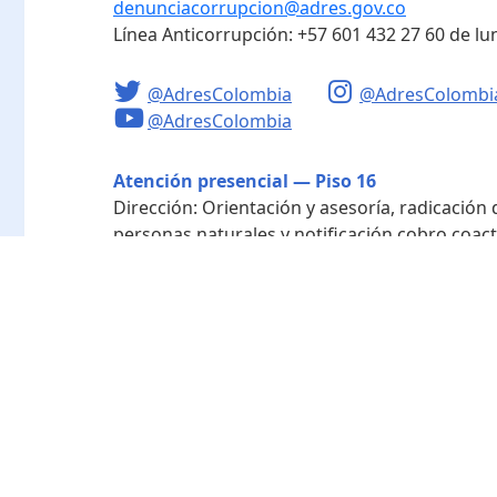
denunciacorrupcion@adres.gov.co
Línea Anticorrupción:
+57 601 432 27 60
de lu
@AdresColombia
@AdresColombi
@AdresColombia
Atención presencial — Piso 16
Dirección:
Orientación y asesoría, radicación
personas naturales y notificación cobro coact
Horario de atención:
Lunes a viernes de 8:00 a
Radicación - Piso 10
Dirección:
Radicación de documentos y corres
Horario de atención:
Lunes a viernes de 8:00 a
Directorio de funcionarios
Nuestra entidad
Mapa del sitio
Término