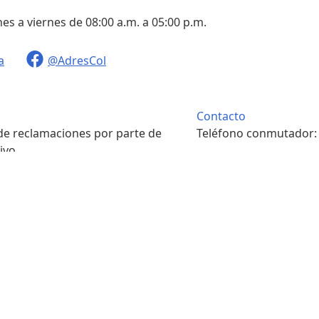
nes a viernes de 08:00 a.m. a 05:00 p.m.
a
@AdresCol
Contacto
 de reclamaciones por parte de
Teléfono conmutador
ivo.
. m. a 4:00 p. m.
Contacto
pondencia física.
Teléfono conmutador
. m. a 4:00 p. m.
7422208
s y condiciones
Portal ciudadano
Sala de prensa