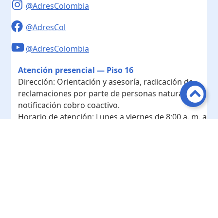
@AdresColombia
@AdresCol
@AdresColombia
Atención presencial — Piso 16
Dirección:
Orientación y asesoría, radicación de
reclamaciones por parte de personas naturales y
notificación cobro coactivo.
Horario de atención:
Lunes a viernes de 8:00 a. m. a
4:00 p. m.
Contacto
Teléfono conmutador:
+ 57 601- 7422208
Radicación - Piso 10
Dirección:
Radicación de documentos y
correspondencia física.
Horario de atención:
Lunes a viernes de 8:00 a. m. a