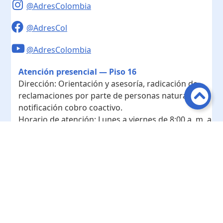
@AdresColombia
@AdresCol
@AdresColombia
Atención presencial — Piso 16
Dirección:
Orientación y asesoría, radicación de
reclamaciones por parte de personas naturales y
notificación cobro coactivo.
Horario de atención:
Lunes a viernes de 8:00 a. m. a
4:00 p. m.
Contacto
Teléfono conmutador:
+ 57 601- 7422208
Radicación - Piso 10
Dirección:
Radicación de documentos y
correspondencia física.
Horario de atención:
Lunes a viernes de 8:00 a. m. a