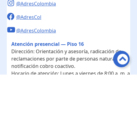
@AdresColombia
@AdresCol
@AdresColombia
Atención presencial — Piso 16
Dirección:
Orientación y asesoría, radicación de
reclamaciones por parte de personas naturales y
notificación cobro coactivo.
Horario de atención:
Lunes a viernes de 8:00 a. m. a
4:00 p. m.
Contacto
Teléfono conmutador:
+ 57 601- 7422208
Radicación - Piso 10
Dirección:
Radicación de documentos y
correspondencia física.
Horario de atención:
Lunes a viernes de 8:00 a. m. a