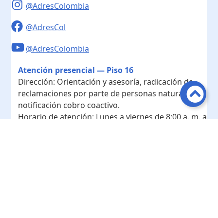
@AdresColombia
@AdresCol
@AdresColombia
Atención presencial — Piso 16
Dirección:
Orientación y asesoría, radicación de
reclamaciones por parte de personas naturales y
notificación cobro coactivo.
Horario de atención:
Lunes a viernes de 8:00 a. m. a
4:00 p. m.
Contacto
Teléfono conmutador:
+ 57 601- 7422208
Radicación - Piso 10
Dirección:
Radicación de documentos y
correspondencia física.
Horario de atención:
Lunes a viernes de 8:00 a. m. a