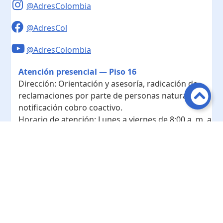
@AdresColombia
@AdresCol
@AdresColombia
Atención presencial — Piso 16
Dirección:
Orientación y asesoría, radicación de
reclamaciones por parte de personas naturales y
notificación cobro coactivo.
Horario de atención:
Lunes a viernes de 8:00 a. m. a
4:00 p. m.
Contacto
Teléfono conmutador:
+ 57 601- 7422208
Radicación - Piso 10
Dirección:
Radicación de documentos y
correspondencia física.
Horario de atención:
Lunes a viernes de 8:00 a. m. a